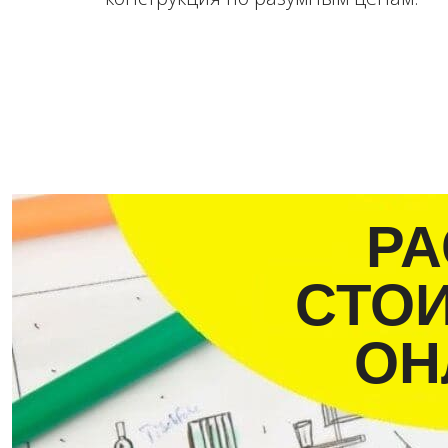
РА
СТО
ОН