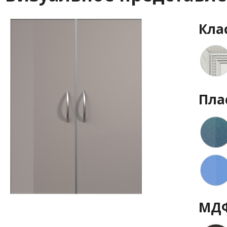
Кла
Пла
МДФ