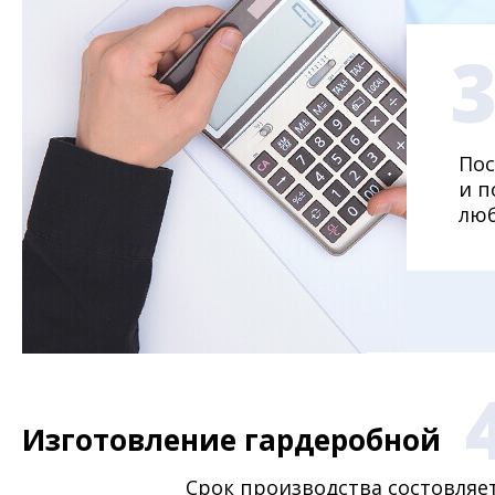
Пос
и п
люб
Изготовление гардеробной
Срок производства состовляе