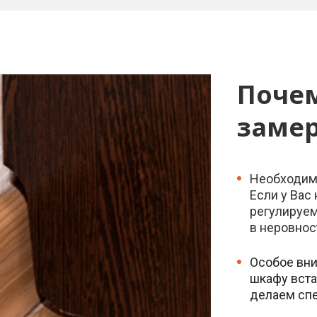
Поче
замер
Необходим
Если у Вас
регулируем
в неровнос
Особое вни
шкафу вста
делаем спе