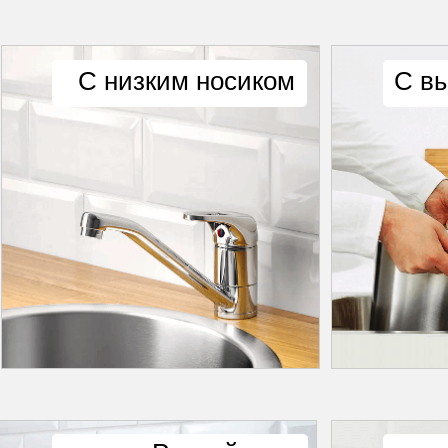
С низким носиком
С в