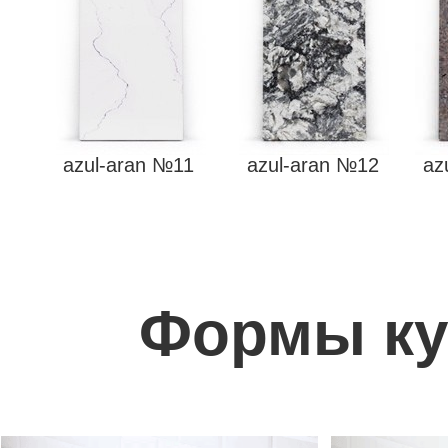
azul-aran №11
azul-aran №12
az
Формы ку