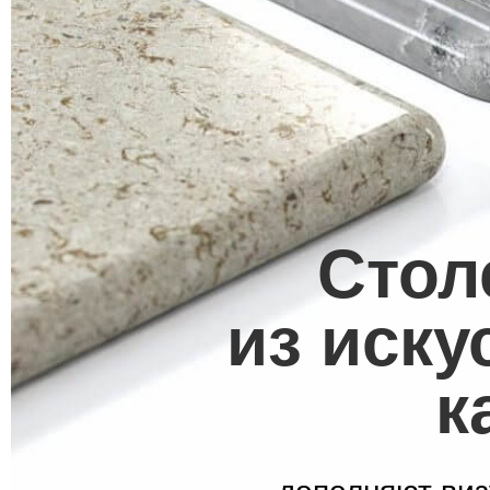
Сто
из иску
к