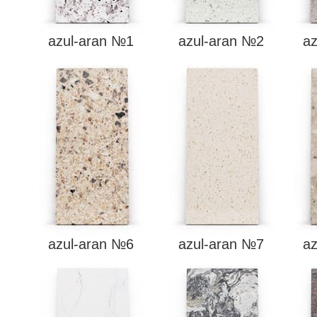
azul-aran №1
azul-aran №2
a
azul-aran №6
azul-aran №7
a