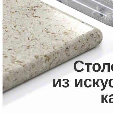
Сто
из иску
к