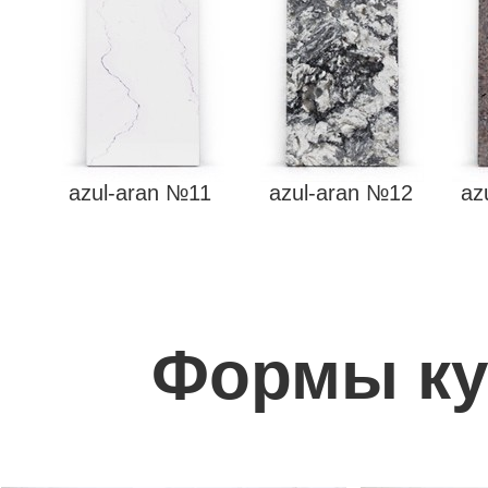
azul-aran №11
azul-aran №12
az
Формы ку