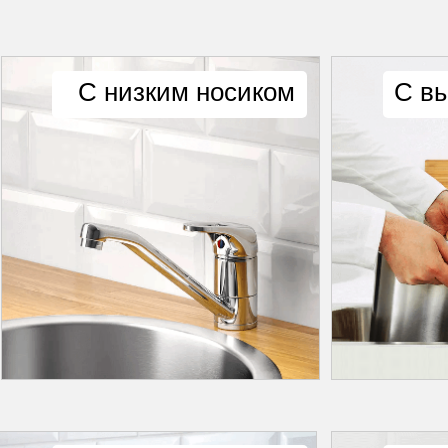
С низким носиком
С в