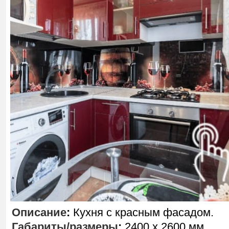
Описание
:
Кухня с красным фасадом.
Габариты/размеры
:
2400 х 2600 мм.