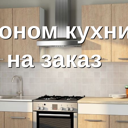
оном кухн
на заказ