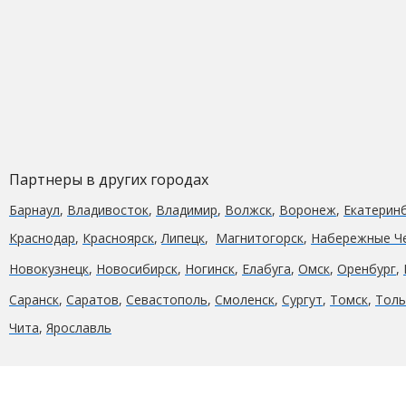
Партнеры в других городах
Барнаул
,
Владивосток
,
Владимир
,
Волжск
,
Воронеж
,
Екатерин
Краcнодар
,
Красноярск
,
Липецк
,
Магнитогорск
,
Набережные Ч
Новокузнецк
,
Новосибирск
,
Ногинск
,
Елабуга
,
Омск
,
Оренбург
,
Саранск
,
Саратов
,
Севастополь
,
Смоленск
,
Сургут
,
Томск
,
Толь
Чита
,
Ярославль