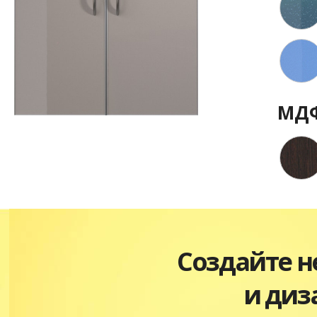
МДФ
Создайте 
и диз