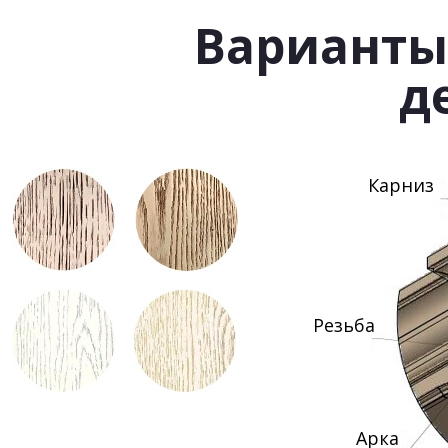
Варианты
д
Карниз
Резьба
Арка