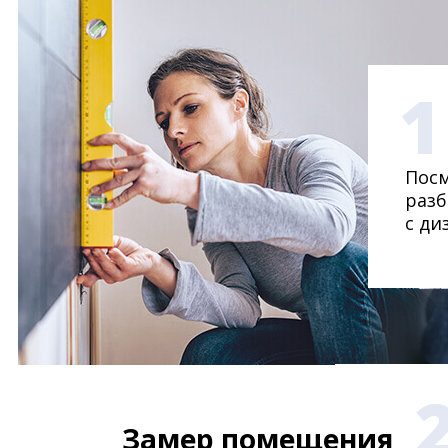
1
Посм
разб
с ди
Замер помещения