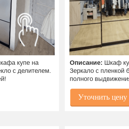
кафа купе на
Описание:
Шкаф ку
кло с делителем.
Зеркало с пленкой 
й!
полного выдвижени
Уточнить цену