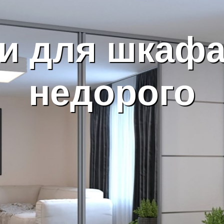
и для шкаф
недорого