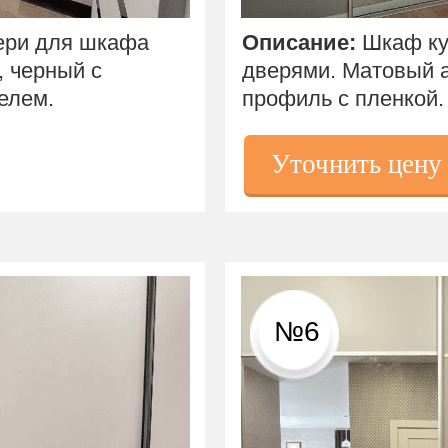
ери для шкафа
Описание:
Шкаф ку
 черный с
дверями.
Матовый 
телем.
профиль с пленкой.
Уточнить цену
№6