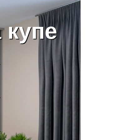
а
купе