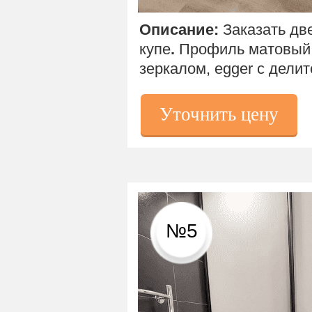
Описание:
Заказать дв
купе
.
Профиль матовый,
зеркалом, egger с дели
Уточнить цену
№5