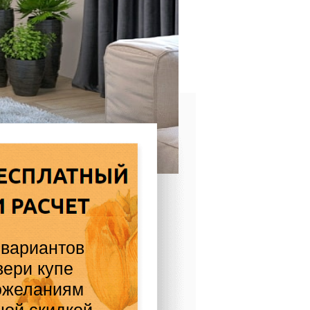
 вариантов
вери купе
ожеланиям